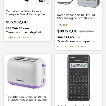
Cargador De Pilas Aa Aaa
Energizer Mini 4 Recargables
Radio Panasonic RF-P50 RF-
Combo
P50 analógico portátil color
gris
$85.962,00
-
5
%
OFF
$68.769,60
con
$83.122,00
$87.497,94
Transferencia o depósito
$66.497,60
con
6
x
$14.327,00
sin interés
Transferencia o depósito
6
x
$13.853,67
sin interés
Tostadora Automática Yelmo
To-3006 700 Watts 6 Niveles