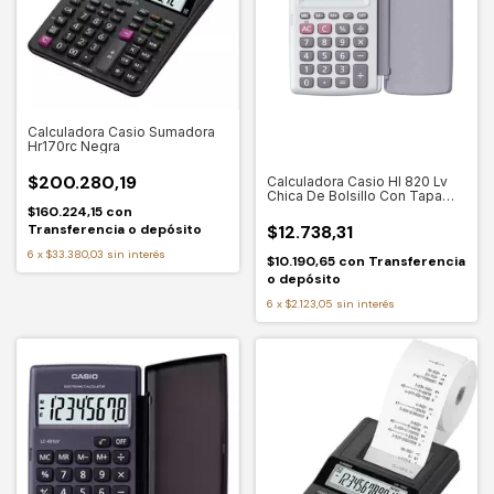
Calculadora Casio Sumadora
Hr170rc Negra
$200.280,19
Calculadora Casio Hl 820 Lv
Chica De Bolsillo Con Tapa
Color Blanco
$160.224,15
con
Transferencia o depósito
$12.738,31
6
x
$33.380,03
sin interés
$10.190,65
con
Transferencia
o depósito
6
x
$2.123,05
sin interés