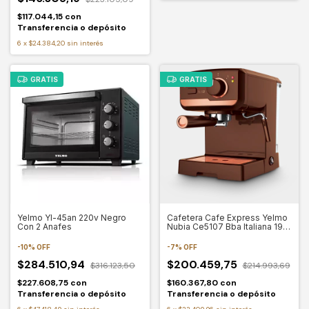
$117.044,15
con
Transferencia o depósito
6
x
$24.384,20
sin interés
GRATIS
GRATIS
Yelmo Yl-45an 220v Negro
Cafetera Cafe Express Yelmo
Con 2 Anafes
Nubia Ce5107 Bba Italiana 19
Bar
-
10
%
OFF
-
7
%
OFF
$284.510,94
$200.459,75
$316.123,50
$214.993,69
$227.608,75
con
$160.367,80
con
Transferencia o depósito
Transferencia o depósito