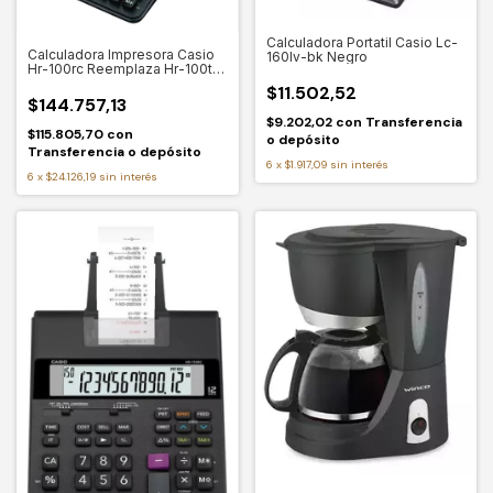
Calculadora Portatil Casio Lc-
Calculadora Impresora Casio
160lv-bk Negro
Hr-100rc Reemplaza Hr-100tm
Color Negro
$11.502,52
$144.757,13
$9.202,02
con
Transferencia
$115.805,70
con
o depósito
Transferencia o depósito
6
x
$1.917,09
sin interés
6
x
$24.126,19
sin interés