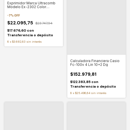
Exprimidor Marca Ultracomb
Modelo Ex-2302 Color
Blanco/rojo
-
7
%
OFF
$22.095,75
$23.747,94
$17.676,60
con
Transferencia o depósito
6
x
$3.682,63
sin interés
Calculadora Financiera Casio
Fc-100v 4 Lin 10+2 Dg
$152.979,81
$122.383,85
con
Transferencia o depósito
6
x
$25.496,64
sin interés