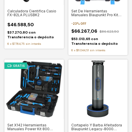
Calculadora Cientifica Casio
Set De Herramientas
FX-82LA PLUSBK2
Manuales Blaupunkt Pro Kit
400 134 Pzas.
$46.588,50
-
23
%
OFF
$66.267,06
$86.623,50
$37.270,80
con
Transferencia o depósito
$53.013,65
con
Transferencia o depósito
6
x
$7.764,75
sin interés
6
x
$11.044,51
sin interés
GRATIS
Set X142 Herramientas
Cortapelo Y Barba Afeitadora
Manuales Power Kit 800
Blaupunkt Legacy-8000