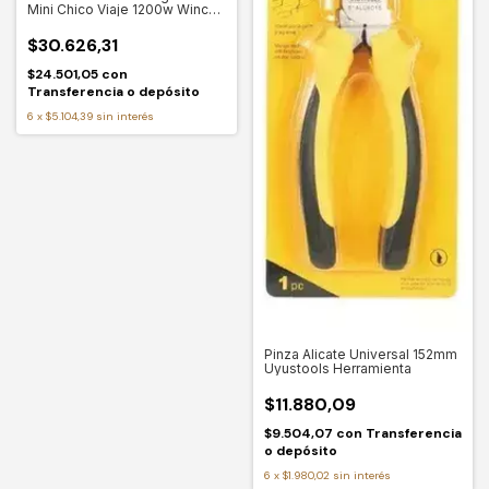
Mini Chico Viaje 1200w Winco
W191
$30.626,31
$24.501,05
con
Transferencia o depósito
6
x
$5.104,39
sin interés
Pinza Alicate Universal 152mm
Uyustools Herramienta
$11.880,09
$9.504,07
con
Transferencia
o depósito
6
x
$1.980,02
sin interés