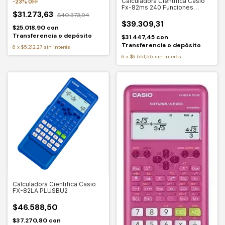
Calculadora Cientifica Casio
-
23
%
OFF
Fx-82ms 240 Funciones
$31.273,63
Estuche C
$40.373,94
$39.309,31
$25.018,90
con
Transferencia o depósito
$31.447,45
con
Transferencia o depósito
6
x
$5.212,27
sin interés
6
x
$6.551,55
sin interés
Calculadora Cientifica Casio
FX-82LA PLUSBU2
$46.588,50
$37.270,80
con