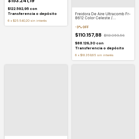
$153.241,19
$122.592,95
con
Transferencia o depósito
Freidora De Aire Ultracomb Fr-
8612 Color Celeste /
6
x
$25.540,20
sin interés
Inoxidable
-
3
%
OFF
$110.157,88
$113.059,56
$88.126,30
con
Transferencia o depósito
6
x
$18.359,65
sin interés