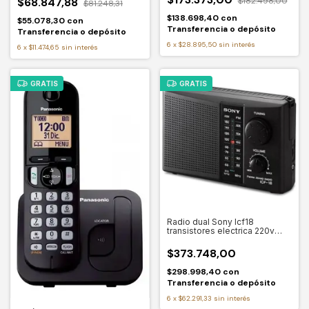
$68.847,88
$182.498,00
$81.248,31
$138.698,40
con
$55.078,30
con
Transferencia o depósito
Transferencia o depósito
6
x
$28.895,50
sin interés
6
x
$11.474,65
sin interés
GRATIS
GRATIS
Radio dual Sony Icf18
transistores electrica 220v
AM/FM
$373.748,00
$298.998,40
con
Transferencia o depósito
6
x
$62.291,33
sin interés