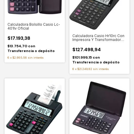
Calculadora Bolsillo Casio Lc-
401lv Oficial
Calculadora Casio Hr10rc Con
$17.193,38
Impresora Y Transformador
Incluido 220v Negro
$13.754,70
con
$127.498,94
Transferencia o depósito
$101.999,15
con
6
x
$2.865,56
sin interés
Transferencia o depósito
6
x
$21.249,82
sin interés