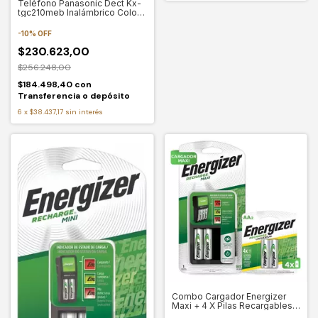
Teléfono Panasonic Dect Kx-
tgc210meb Inalámbrico Color
Negro
-
10
%
OFF
$230.623,00
$256.248,00
$184.498,40
con
Transferencia o depósito
6
x
$38.437,17
sin interés
Combo Cargador Energizer
Maxi + 4 X Pilas Recargables
Aa