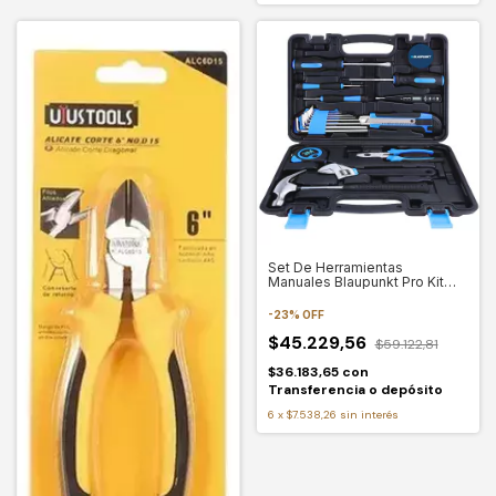
Set De Herramientas
Manuales Blaupunkt Pro Kit
200 20 Piezas
-
23
%
OFF
$45.229,56
$59.122,81
$36.183,65
con
Transferencia o depósito
6
x
$7.538,26
sin interés