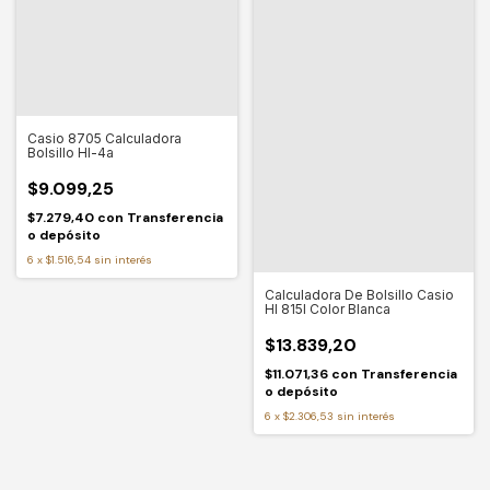
Casio 8705 Calculadora
Bolsillo Hl-4a
$9.099,25
$7.279,40
con
Transferencia
o depósito
6
x
$1.516,54
sin interés
Calculadora De Bolsillo Casio
Hl 815l Color Blanca
$13.839,20
$11.071,36
con
Transferencia
o depósito
6
x
$2.306,53
sin interés