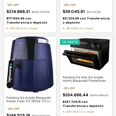
Blaupunkt
Wireless Color Gris
-
15
%
OFF
-
36
%
OFF
$214.868,31
$39.045,81
$252.748,56
$61.247,81
$171.894,65
con
$31.236,65
con
Transferencia
Transferencia o depósito
o depósito
6
x
$35.811,39
sin interés
6
x
$6.507,64
sin interés
GRATIS
Freidora De Aire Sin Aceite
Horno Blaupunkt Powerfryer
35lt Color Negro
-
15
%
OFF
$334.686,44
$393.748,69
Freidora Sin Aceite Blaupunkt
Power Fryer 4.5 1550w 3.5 Lts
$267.749,15
con
Color Azul
Transferencia o depósito
-
34
%
OFF
6
x
$55.781,07
sin interés
$146.305,19
$223.105,09