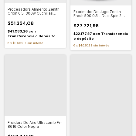
Procesadora Alimento Zenith
Exprimidor De Jugo Zenith
Orion 0,5l 300w Cuchillas
Fresh 500 0,5 L Dual Spin 2
Acero Color Blanco
Conos
$51.354,08
$27.721,96
$41.083,26
con
$22.177,57
con
Transferencia
Transferencia o depósito
o depósito
6
x
$8.559,01
sin interés
6
x
$4.620,33
sin interés
Freidora De Aire Ultracomb Fr-
8616 Color Negra