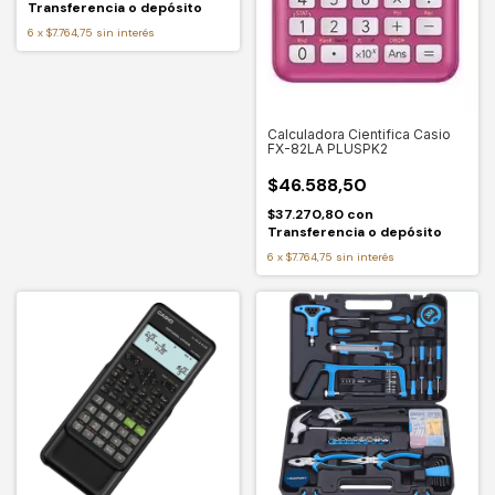
Transferencia o depósito
6
x
$7.764,75
sin interés
Calculadora Cientifica Casio
FX-82LA PLUSPK2
$46.588,50
$37.270,80
con
Transferencia o depósito
6
x
$7.764,75
sin interés