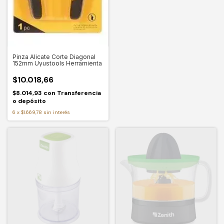
Pinza Alicate Corte Diagonal
152mm Uyustools Herramienta
$10.018,66
$8.014,93
con
Transferencia
o depósito
6
x
$1.669,78
sin interés