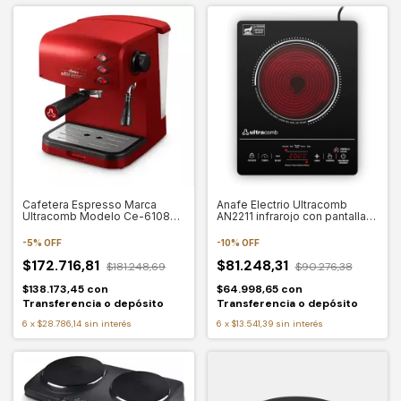
Cafetera Espresso Marca
Anafe Electrio Ultracomb
Ultracomb Modelo Ce-6108
AN2211 infrarojo con pantalla
Color Rojo
led 2000W
-
5
%
OFF
-
10
%
OFF
$172.716,81
$81.248,31
$181.248,69
$90.276,38
$138.173,45
con
$64.998,65
con
Transferencia o depósito
Transferencia o depósito
6
x
$28.786,14
sin interés
6
x
$13.541,39
sin interés