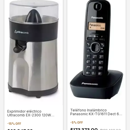
Teléfono Inalámbrico
Exprimidor eléctrico
Panasonic KX-TG1611 Dect 6.0
Ultracomb EX-2300 120W
Con Identificación
plateado
-
5
%
OFF
-
15
%
OFF
$173.373,00