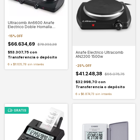
Ultracomb An6600 Anafe
Electrico Doble Hornalla
1500/750w Color Negro 220v
-
15
%
OFF
$66.634,69
$78.393,38
$53.307,75
con
Anafe Electrico Ultracomb
AN2200 1500w
Transferencia o depósito
6
x
$11.105,78
sin interés
-
25
%
OFF
$41.248,38
$55.075,75
$32.998,70
con
Transferencia o depósito
6
x
$6.874,73
sin interés
GRATIS