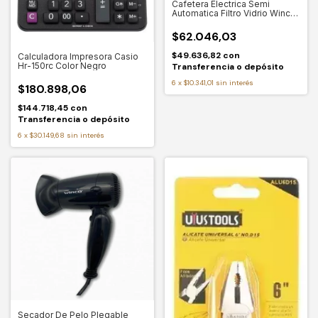
Cafetera Electrica Semi
Automatica Filtro Vidrio Winco
W1930 Color Negro
$62.046,03
$49.636,82
con
Calculadora Impresora Casio
Hr-150rc Color Negro
Transferencia o depósito
6
x
$10.341,01
sin interés
$180.898,06
$144.718,45
con
Transferencia o depósito
6
x
$30.149,68
sin interés
Secador De Pelo Plegable