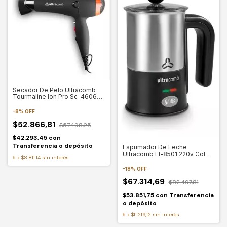
Secador De Pelo Ultracomb
Tourmaline Ion Pro Sc-4606
Negro
-
8
%
OFF
$52.866,81
$57.498,25
$42.293,45
con
Transferencia o depósito
Espumador De Leche
Ultracomb El-8501 220v Color
6
x
$8.811,14
sin interés
Negro
-
18
%
OFF
$67.314,69
$82.497,81
$53.851,75
con
Transferencia
o depósito
6
x
$11.219,12
sin interés