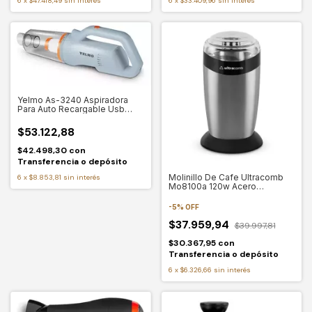
6
x
$47.418,49
sin interés
6
x
$33.409,96
sin interés
Yelmo As-3240 Aspiradora
Para Auto Recargable Usb
Color Gris
$53.122,88
$42.498,30
con
Transferencia o depósito
Molinillo De Cafe Ultracomb
6
x
$8.853,81
sin interés
Mo8100a 120w Acero
Inoxidable Co
-
5
%
OFF
$37.959,94
$39.997,81
$30.367,95
con
Transferencia o depósito
6
x
$6.326,66
sin interés