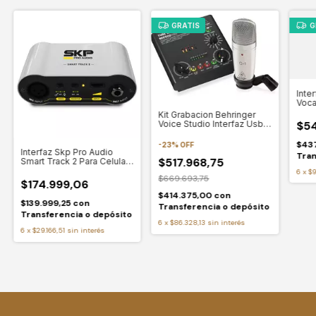
GRATIS
G
Inte
Voca
Kit Grabacion Behringer
$54
Voice Studio Interfaz Usb
Mic500 C-1
$43
-
23
%
OFF
Interfaz Skp Pro Audio
Tran
$517.968,75
Smart Track 2 Para Celular
O Tablet U
6
x
$9
$669.693,75
$174.999,06
$414.375,00
con
$139.999,25
con
Transferencia o depósito
Transferencia o depósito
6
x
$86.328,13
sin interés
6
x
$29.166,51
sin interés