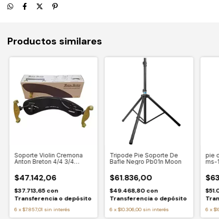
Productos similares
Soporte Violin Cremona
Tripode Pie Soporte De
pie 
Anton Breton 4/4 3/4
Bafle Negro Pb01n Moon
ms-1
Apoya Hombro
jiraf
$47.142,06
$61.836,00
$63
$37.713,65
con
$49.468,80
con
$51.
Transferencia o depósito
Transferencia o depósito
Tran
6
x
$7.857,01
sin interés
6
x
$10.306,00
sin interés
6
x
$1