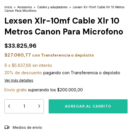
Inicio
>
Accesorios
>
Cables y adaptadores
>
Lexsen Xlr-10mf Cable Xlr 10 Metros
Canon Para Microfono
Lexsen Xlr-10mf Cable Xlr 10
Metros Canon Para Microfono
$33.825,96
$27.060,77
con
Transferencia o depósito
6
x
$5.637,66
sin interés
20% de descuento
pagando con Transferencia o depósito
Ver más detalles
Envío gratis
superando los
$200.000,00
CAMBIAR CP
Entregas para el CP:
Medios de envío