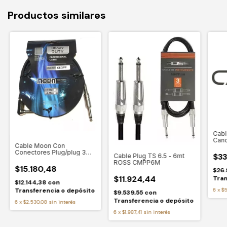
Productos similares
Cabl
Cano
Cable Moon Con
Conectores Plug/plug 3
$33
Cable Plug TS 6.5 - 6mt
Metros Ce3pp
ROSS CMPP6M
$15.180,48
$26.
$11.924,44
Tran
$12.144,38
con
Transferencia o depósito
6
x
$5
$9.539,55
con
Transferencia o depósito
6
x
$2.530,08
sin interés
6
x
$1.987,41
sin interés