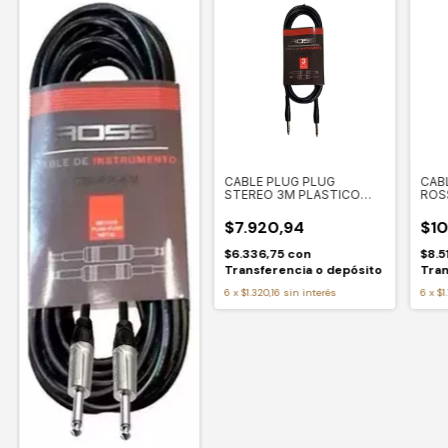
CABLE PLUG PLUG
CAB
STEREO 3M PLASTICO
ROS
ROSS CPPP3M
$7.920,94
$10
$6.336,75
con
$8.5
Transferencia o depósito
Tran
6
x
$1.320,16
sin interés
6
x
$1