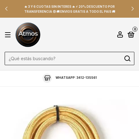
🔥 3 Y 6 CUOTAS SIN INTERES 🔥 ⚡ 20% DESCUENTO POR
TRANSFERENCIA 😎 🚚 ENVIOS GRATIS A TODO EL PAIS 🚚
0
WHATSAPP: 3412-135561