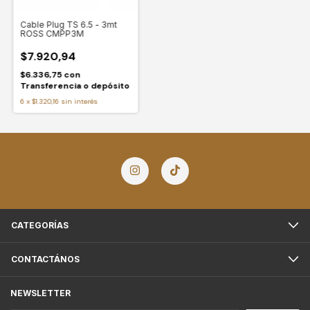
Cable Plug TS 6.5 - 3mt
ROSS CMPP3M
$7.920,94
$6.336,75
con
Transferencia o depósito
6
x
$1.320,16
sin interés
CATEGORÍAS
CONTACTÁNOS
NEWSLETTER